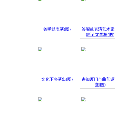
答嘴鼓表演(图)
答嘴鼓表演艺术家
敏谋 尢国栋(图)
文化下乡演出(图)
参加厦门市曲艺邀
赛(图)