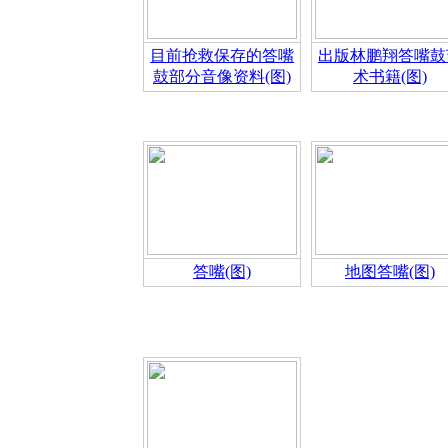
目前抢救保存的答嘴
出版林鹏翔答嘴鼓
鼓部分音像资料(图)
术书籍(图)
答嘴(图)
地图答嘴(图)