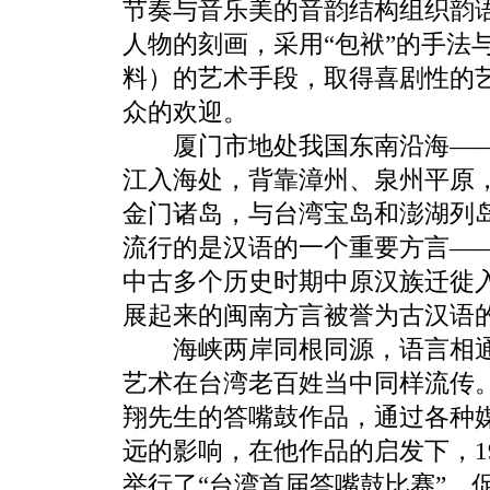
节奏与音乐美的音韵结构组织韵
人物的刻画，采用“包袱”的手法与
料）的艺术手段，取得喜剧性的
众的欢迎。
厦门市地处我国东南沿海——
江入海处，背靠漳州、泉州平原
金门诸岛，与台湾宝岛和澎湖列
流行的是汉语的一个重要方言—
中古多个历史时期中原汉族迁徙
展起来的闽南方言被誉为古汉语
海峡两岸同根同源，语言相通
艺术在台湾老百姓当中同样流传
翔先生的答嘴鼓作品，通过各种
远的影响，在他作品的启发下，
1
举行了“台湾首届答嘴鼓比赛”，