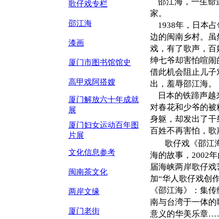
邵江海，一生命运
歌仔戏专栏
家。
邵江海
1938
年，日本占
边的闽南乡村。虽
漆画
戏，有了歌声，百
绅七爷却害怕喧闹
厦门市图书馆馆史
借此机会阻止儿子
高甲戏阿搭嫂
出，羞辱邵江海。
日本的铁蹄声越来
厦门解放六十年成就
对春花和少爷的被
展
身躯，却发出了干
厦门妇女运动百年图
百姓不再害怕，歌
片展
歌仔戏《邵江
文化信息参考
海的故事，
2002
年
届海峡两岸歌仔戏
闽南茶文化
加“华人歌仔戏创
《邵江海》：集传
两岸文缘
南与台湾于一体的
厦门老街
意义的华美乐章…