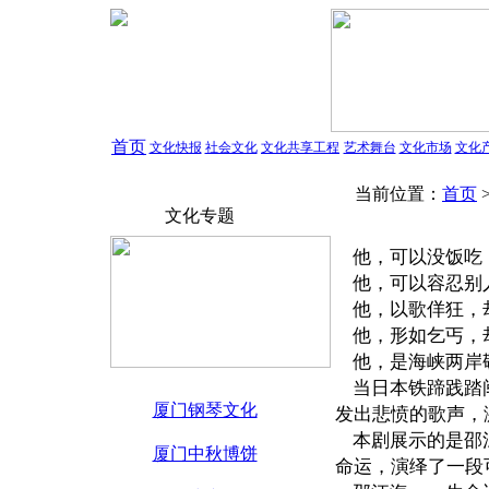
首页
文化快报
社会文化
文化共享工程
艺术舞台
文化市场
文化
当前位置：
首页
文化专题
他，可以没饭吃
他，可以容忍别
他，以歌佯狂，
他，形如乞丐，
他，是海峡两岸
当日本铁蹄践踏闽
厦门钢琴文化
发出悲愤的歌声，
本剧展示的是邵江
厦门中秋博饼
命运，演绎了一段