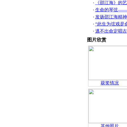
·
《邵江海》的艺
·
生命的琴弦——
·
发扬邵江海精神
·
“此生为弦戏是
·
逃不出命定唱古
图片欣赏
获奖情况
其他照片