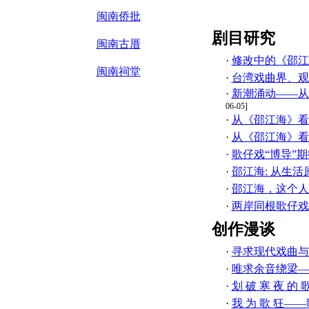
闽南侨批
剧目研究
闽南古厝
·
修改中的《邵江
闽南祠堂
·
台湾戏曲界、观
·
新潮涌动——从
06-05]
·
从《邵江海》看
·
从《邵江海》看
·
歌仔戏“博导”
·
邵江海: 从生
·
邵江海，这个人
·
两岸同根歌仔戏
创作漫谈
·
寻求现代戏曲与
·
唯求余音绕梁—
·
划 破 寒 夜 
·
我 为 歌 狂