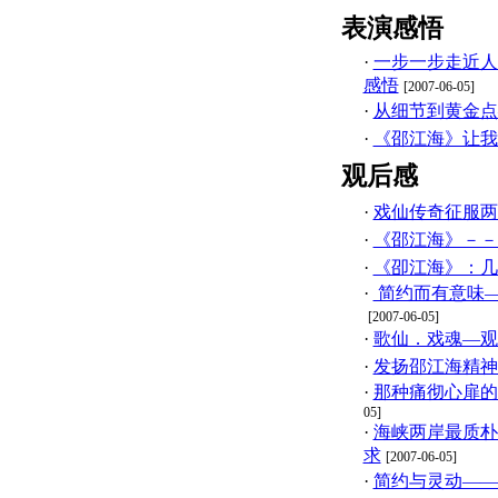
表演感悟
·
一步一步走近人
感悟
[2007-06-05]
·
从细节到黄金点
·
《邵江海》让我
观后感
·
戏仙传奇征服两
·
《邵江海》－－
·
《卲江海》：几
·
简约而有意味
[2007-06-05]
·
歌仙．戏魂—观
·
发扬邵江海精神
·
那种痛彻心扉的
05]
·
海峡两岸最质朴
求
[2007-06-05]
·
简约与灵动——