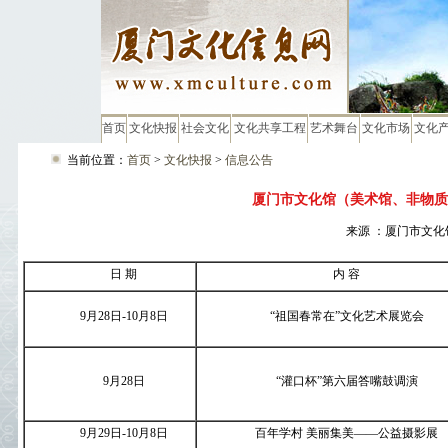
首页
文化快报
社会文化
文化共享工程
艺术舞台
文化市场
文化
当前位置：
首页
>
文化快报
>
信息公告
厦门市文化馆（美术馆、非物质
来源 ：厦门市文化馆
日 期
内 容
9
月
28
日
-10
月
8
日
“祖国春常在”文化艺术展览会
9
月
28
日
“灌口杯”第六届答嘴鼓调演
9
月
29
日
-10
月
8
日
百年学村 美丽集美——公益摄影展