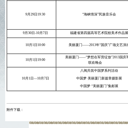
9
月
29
日
19:30
“海峡情深”民族音乐会
9
月
30
日
-10
月
7
日
福建省第四届高等艺术院校美术作品
10
月
1
日
10:00
美丽厦门——
2013
年“国庆”广场文艺演
美丽厦门——“梦想在军营绽放”
2013
国庆
10
月
1
日
19:00
联欢晚会
八闽共筑中国梦系列活动
10
月
1
日—
10
月
7
日
中国梦·美丽厦门新篇章摄影展
中国梦·“美丽厦门”集邮展
附件下载：