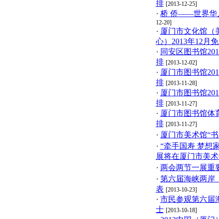
排
[2013-12-25]
·
桥 侨——世界
12-20]
·
厦门市文化馆（
心）2013年12
·
同安区图书馆20
排
[2013-12-02]
·
厦门市图书馆20
排
[2013-11-28]
·
厦门市图书馆20
排
[2013-11-27]
·
厦门市图书馆体育
排
[2013-11-27]
·
厦门市美术馆“书
·
“牵手国寿 梦想
展将在厦门市美术
·
两会两节一展重
·
第六届海峡两岸
表
[2013-10-23]
·
市民参观第六届
士
[2013-10-18]