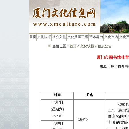
首页
文化快报
社会文化
文化共享工程
艺术舞台
文化市场
文化
当前位置：
首页
>
文化快报
>
信息公告
厦门市图书馆体育路
来源 ：厦门市图书馆
时间
片名
12
月
7
日
《海洋
（星期六）
土”。法国
15
：
00
而富饶的神
《海洋》
世界的冒险
12
月
8
日
——巨大的