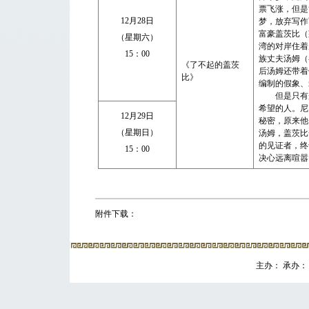
票飞涨，但是
12
月
28
日
梦，放弃写作
富豪盖茨比（
（星期六）
湾的对岸住着
15
：
00
族丈夫汤姆（
《了不起的盖茨
后汤姆还带着
比》
编制的假象、
但是只有盖
希望的人。尼
12
月
29
日
秘密，原来他
（星期日）
汤姆，盖茨比
的见证者，终
15
：
00
决心远离喧嚣
附件下载：
主办： 承办： 