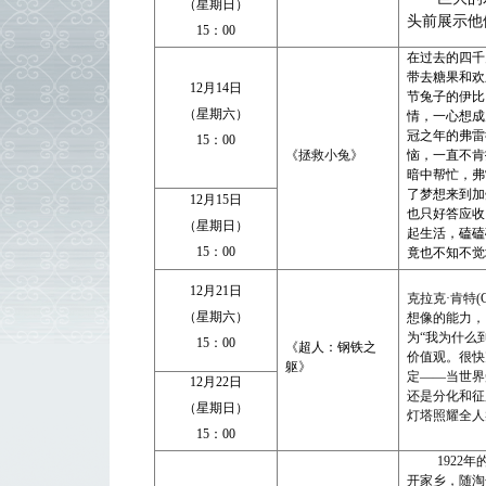
（星期日）
头前展示他
15
：
00
在过去的四千
带去糖果和欢
12
月
14
日
节兔子的伊比
（星期六）
情，一心想成
冠之年的弗雷
15
：
00
《拯救小兔》
恼，一直不肯
暗中帮忙，弗
了梦想来到加
12
月
15
日
也只好答应收
（星期日）
起生活，磕磕
15
：
00
竟也不知不觉
12
月
21
日
克拉克
·
肯特
(
（星期六）
想像的能力，
为
“
我为什么
15
：
00
《
超人：钢铁之
价值观。很快
躯
》
定
——
当世界
12
月
22
日
还是分化和征
（星期日）
灯塔照耀全人
15
：
00
1922
年
开家乡，随淘