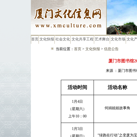
首页
文化快报
社会文化
文化共享工程
艺术舞台
文化市场
文化
当前位置：
首页
>
文化快报
>
信息公告
厦门市图书馆2
来源 ：厦门市图书馆
活动时间
活动名称
1
月
4
日
何娟姐姐故事角
（星期六）
上午
10
：
00
1
月
5
日
“绿跑在行动”之变废为
（星期日）