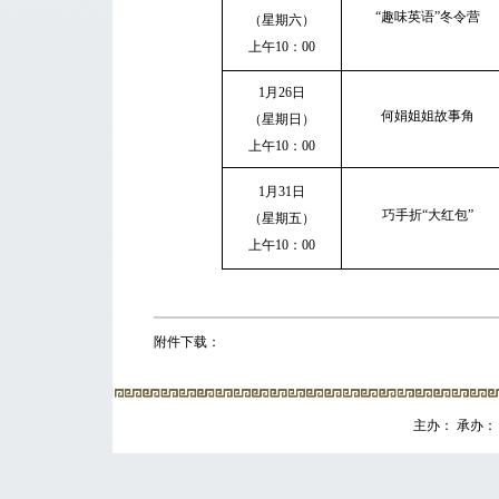
“趣味英语”冬令营
（星期六）
上午
10
：
00
1
月
26
日
何娟姐姐故事角
（星期日）
上午
10
：
00
1
月
31
日
巧手折“大红包”
（星期五）
上午
10
：
00
附件下载：
主办： 承办： 