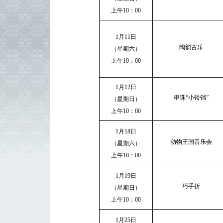
上午
10
：
00
1
月
11
日
陶韵古乐
（星期六）
上午
10
：
00
1
月
12
日
串珠“小铃铛”
（星期日）
上午
10
：
00
1
月
18
日
动物王国音乐会
（星期六）
上午
10
：
00
1
月
19
日
巧手折
（星期日）
上午
10
：
00
1
月
25
日