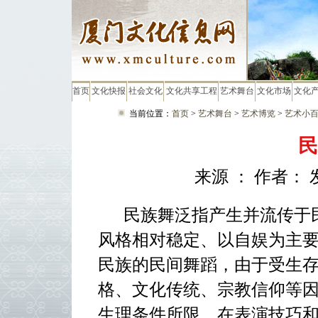
首页
文化快报
社会文化
文化共享工程
艺术舞台
文化市场
文化
当前位置：
首页
>
艺术舞台
>
艺术博览
>
艺术小
民
来源 ： 作者： 
民族舞泛指产生并流传于
风格相对稳定、以自娱为主
民族的民间舞蹈，由于受生
格、文化传统、宗教信仰等
生理条件所限，在表演技巧